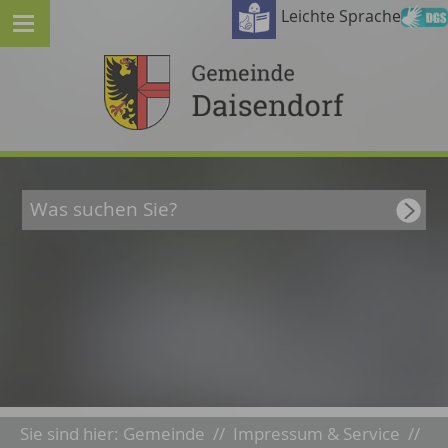
Leichte Sprache
Sie sind hier:
Gemeinde
//
Impressum & Service
//