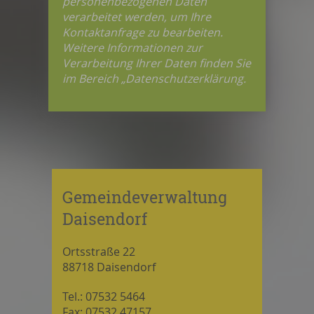
personenbezogenen Daten
verarbeitet werden, um Ihre
Kontaktanfrage zu bearbeiten.
Weitere Informationen zur
Verarbeitung Ihrer Daten finden Sie
im Bereich „Datenschutzerklärung.
Gemeindeverwaltung
Daisendorf
Ortsstraße 22
88718 Daisendorf
Tel.: 07532 5464
Fax: 07532 47157