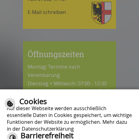
E-Mail schreiben
Öffnungszeiten
Montag: Termine nach
Vereinbarung
Dienstag + Mittwoch: 07:00 - 12:30
Uhr
Cookies
Donnerstag: 08:30 - 12:30 / 14:00 -
Auf dieser Webseite werden ausschließlich
18:00 Uhr
essentielle Daten in Cookies gespeichert, um wichtige
Freitag: 07:00 - 12:00 Uhr
Funktionen der Website zu ermöglichen. Mehr dazu
in der Datenschutzerklärung
Barrierefreiheit
Kontrast