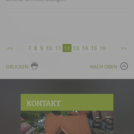
7
8
9
10
11
12
13
14
15
16
DRUCKEN
NACH OBEN
KONTAKT