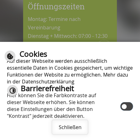
Öffnungszeiten
Montag: Termine nach
Vereinbarung
Dienstag + Mittwoch: 07:00 - 12:30
Uhr
Cookies
Donnerstag: 08:30 - 12:30 / 14:00 -
Auf dieser Webseite werden ausschließlich
18:00 Uhr
essentielle Daten in Cookies gespeichert, um wichtige
Freitag: 07:00 - 12:00 Uhr
Funktionen der Website zu ermöglichen. Mehr dazu
in der Datenschutzerklärung
Barrierefreiheit
Kontrast
Hier können Sie die Farbkontraste auf
Inhalt
|
Impressum
|
Hilfe
|
dieser Webseite erhöhen. Sie können
Datenschutzschutzerklärung
|
diese Einstellungen über den Button
Barrierefreiheit
"Kontrast" jederzeit deaktivieren.
Schließen