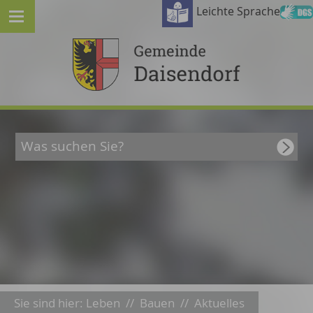
Leichte Sprache
Sie sind hier:
Leben
//
Bauen
//
Aktuelles