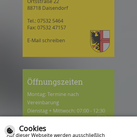
Ortsstraße 22
88718 Daisendorf
Tel.: 07532 5464
Fax: 07532 47157
E-Mail schreiben
Öffnungszeiten
Montag: Termine nach
Vereinbarung
Dienstag + Mittwoch: 07:00 - 12:30
Uhr
Cookies
Donnerstag: 08:30 - 12:30 / 14:00 -
Auf dieser Webseite werden ausschließlich
18:00 Uhr