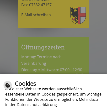
Fax: 07532 47157
E-Mail schreiben
Öffnungszeiten
Montag: Termine nach
Vereinbarung
Dienstag + Mittwoch: 07:00 - 12:30
Uhr
Cookies
Donnerstag: 08:30 - 12:30 / 14:00 -
Auf dieser Webseite werden ausschließlich
18:00 Uhr
essentielle Daten in Cookies gespeichert, um wichtige
Freitag: 07:00 - 12:00 Uhr
Funktionen der Website zu ermöglichen. Mehr dazu
in der Datenschutzerklärung