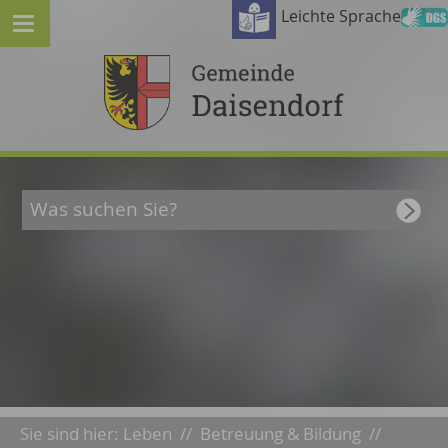
Leichte Sprache
Sie sind hier:
Leben
//
Betreuung & Bildung
//