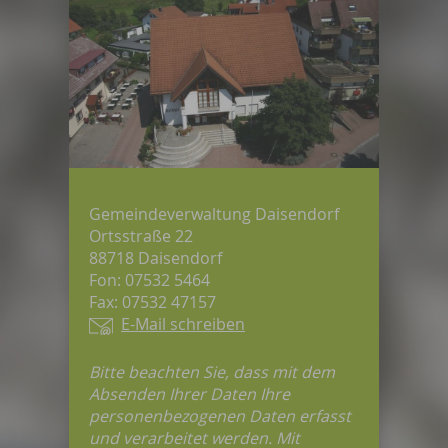
Gemeindeverwaltung Daisendorf
Ortsstraße 22
88718 Daisendorf
Fon: 07532 5464
Fax: 07532 47157
E-Mail schreiben
Bitte beachten Sie, dass mit dem
Absenden Ihrer Daten Ihre
personenbezogenen Daten erfasst
und verarbeitet werden. Mit