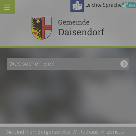
Leichte Sprache
Sie sind hier:
Bürgerservice
//
Rathaus
//
Zensus