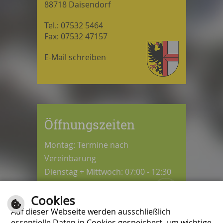
88718 Daisendorf
Tel.: 07532 5464
Fax: 07532 47157
E-Mail schreiben
Öffnungszeiten
Montag: Termine nach
Vereinbarung
Dienstag + Mittwoch: 07:00 - 12:30
Uhr
Cookies
Donnerstag: 08:30 - 12:30 / 14:00 -
Auf dieser Webseite werden ausschließlich
18:00 Uhr
essentielle Daten in Cookies gespeichert, um wichtige