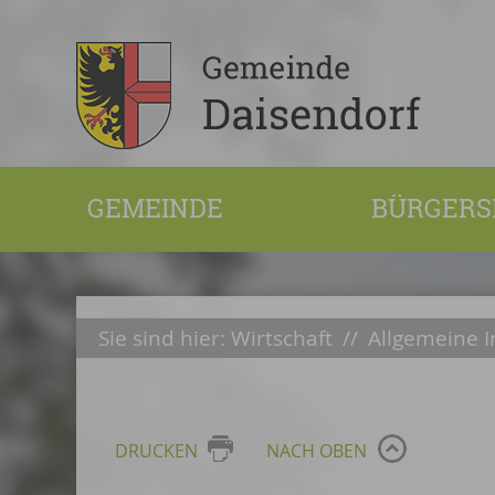
GEMEINDE
BÜRGERS
Sie sind hier:
Wirtschaft
//
Allgemeine I
DRUCKEN
NACH OBEN