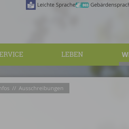
Leichte Sprache
Gebärdensprac
ERVICE
LEBEN
W
nfos
//
Ausschreibungen