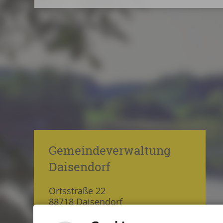
Gemeindeverwaltung
Daisendorf
Ortsstraße 22
88718 Daisendorf
Tel.: 07532 5464