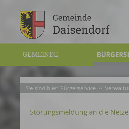
GEMEINDE
BÜRGERS
Sie sind hier:
Bürgerservice
//
Verwaltu
Störungsmeldung an die Netze 