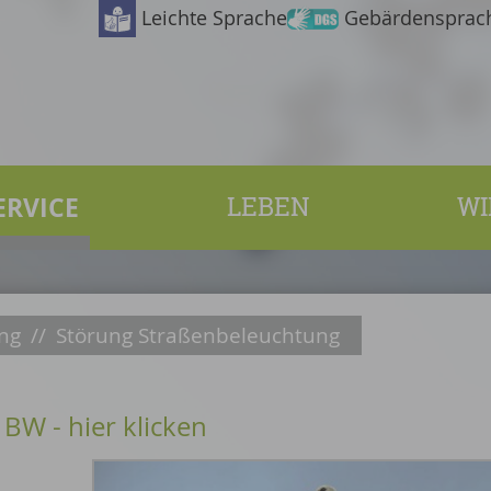
Leichte Sprache
Gebärdensprac
ERVICE
LEBEN
WI
ng
//
Störung Straßenbeleuchtung
BW - hier klicken