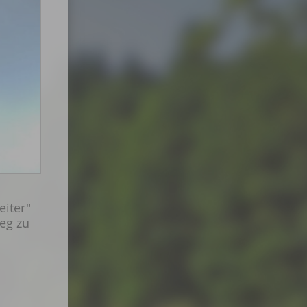
eiter"
eg zu