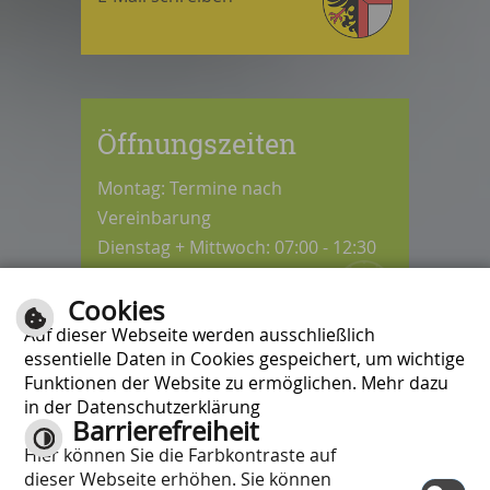
Öffnungszeiten
Montag: Termine nach
Vereinbarung
Dienstag + Mittwoch: 07:00 - 12:30
Uhr
Cookies
Donnerstag: 08:30 - 12:30 / 14:00 -
Auf dieser Webseite werden ausschließlich
18:00 Uhr
essentielle Daten in Cookies gespeichert, um wichtige
Freitag: 07:00 - 12:00 Uhr
Funktionen der Website zu ermöglichen. Mehr dazu
in der Datenschutzerklärung
Barrierefreiheit
Kontrast
Hier können Sie die Farbkontraste auf
Inhalt
|
Impressum
|
Hilfe
|
dieser Webseite erhöhen. Sie können