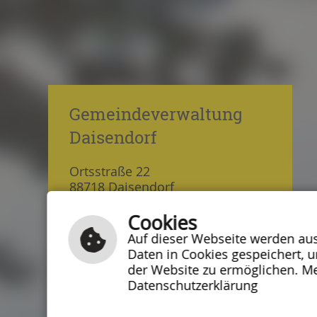
Gemeindeverwaltung
Daisendorf
Ortsstraße 22
88718 Daisendorf
Tel.: 07532 5464
Cookies
Fax: 07532 47157
Auf dieser Webseite werden auss
Daten in Cookies gespeichert, 
E-Mail schreiben
der Website zu ermöglichen. Me
Datenschutzerklärung