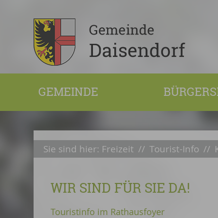
GEMEINDE
BÜRGERS
Sie sind hier:
Freizeit
//
Tourist-Info
//
WIR SIND FÜR SIE DA!
Touristinfo im Rathausfoyer