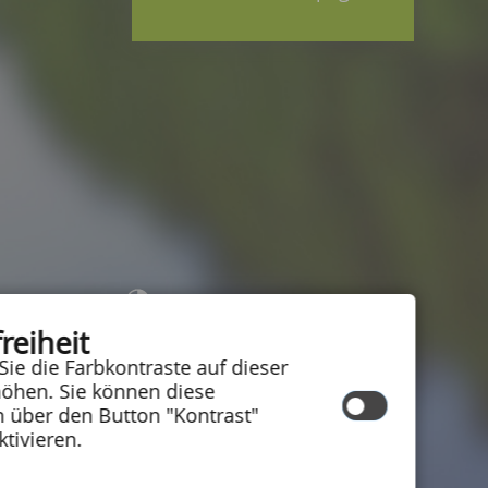
Kontrast
reiheit
Schriftgröße:
Sie die Farbkontraste auf dieser
Inhalt
|
Impressum
|
Hilfe
|
öhen. Sie können diese
Datenschutzschutzerklärung
|
n über den Button "Kontrast"
Barrierefreiheit
ktivieren.