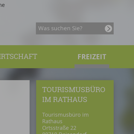
he
IRTSCHAFT
FREIZEIT
TOURISMUSBÜRO
IM RATHAUS
Tourismusbüro im
Rathaus
Ortsstraße 22