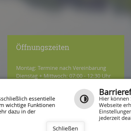
Öffnungszeiten
Montag: Termine nach Vereinbarung
Dienstag + Mittwoch: 07:00 - 12:30 Uhr
Donnerstag: 08:30 - 12:30 / 14:00 - 18:00
Barrieref
Uhr
chließlich essentielle
Hier können 
Freitag: 07:00 - 12:00 Uhr
um wichtige Funktionen
Webseite erh
hr dazu in der
Einstellunge
jederzeit dea
Schließen