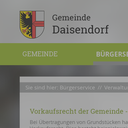
GEMEINDE
BÜRGERS
Sie sind hier:
Bürgerservice
//
Verwaltu
Vorkaufsrecht der Gemeinde -
Bei Übertragungen von Grundstücken hat