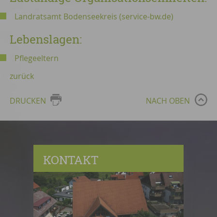
Landratsamt Bodenseekreis (service-bw.de)
Lebenslagen:
Pflegeeltern
zurück
DRUCKEN
NACH OBEN
KONTAKT