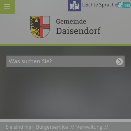
Leichte Sprache
Sie sind hier:
Bürgerservice
//
Verwaltung
//