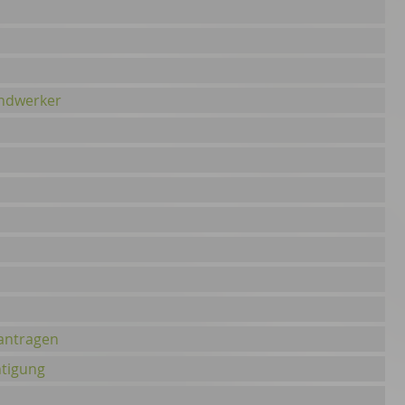
andwerker
antragen
tigung