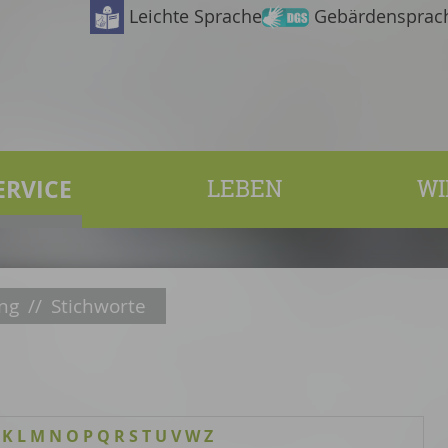
Leichte Sprache
Gebärdensprac
ERVICE
LEBEN
WI
ng
//
Stichworte
K
L
M
N
O
P
Q
R
S
T
U
V
W
Z