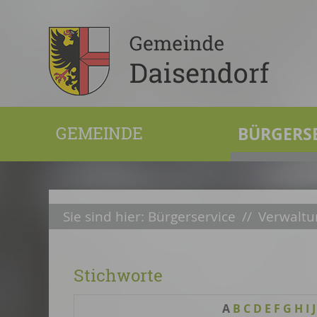
GEMEINDE
BÜRGERS
Sie sind hier:
Bürgerservice
//
Verwaltu
Stichworte
A
B
C
D
E
F
G
H
I
J