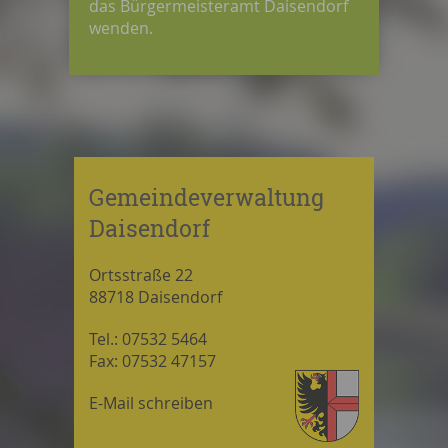
das Bürgermeisteramt Daisendorf
wenden.
Gemeindeverwaltung
Daisendorf
Ortsstraße 22
88718 Daisendorf
Tel.: 07532 5464
Fax: 07532 47157
E-Mail schreiben