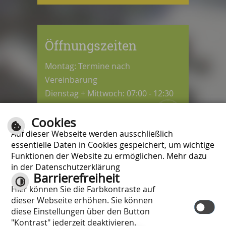
Öffnungszeiten
Montag: Termine nach
Vereinbarung
Dienstag + Mittwoch: 07:00 - 12:30
Uhr
Cookies
Donnerstag: 08:30 - 12:30 / 14:00 -
Auf dieser Webseite werden ausschließlich
18:00 Uhr
essentielle Daten in Cookies gespeichert, um wichtige
Freitag: 07:00 - 12:00 Uhr
Funktionen der Website zu ermöglichen. Mehr dazu
in der Datenschutzerklärung
Barrierefreiheit
Kontrast
Hier können Sie die Farbkontraste auf
Inhalt
|
Impressum
|
Hilfe
|
dieser Webseite erhöhen. Sie können
Datenschutzschutzerklärung
|
diese Einstellungen über den Button
Barrierefreiheit
"Kontrast" jederzeit deaktivieren.