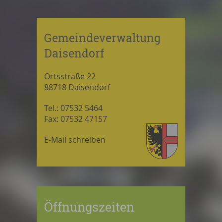
Gemeindeverwaltung
Daisendorf
Ortsstraße 22
88718 Daisendorf
Tel.: 07532 5464
Fax: 07532 47157
E-Mail schreiben
Öffnungszeiten