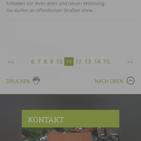
Entladen vor Ihrer alten und neuen Wohnung.
Sie dürfen an öffentlichen Straßen ohne…
6
7
8
9
10
11
12
13
14
15
DRUCKEN
NACH OBEN
KONTAKT