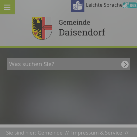
Leichte Sprache
Sie sind hier:
Gemeinde
//
Impressum & Service
//