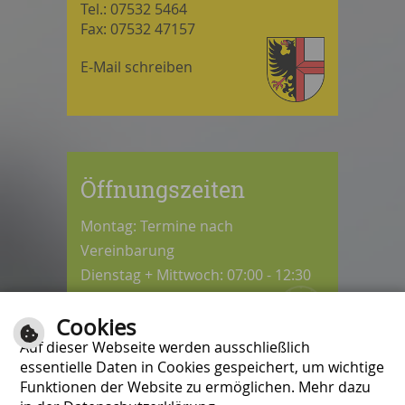
Tel.: 07532 5464
Fax: 07532 47157
E-Mail schreiben
Öffnungszeiten
Montag: Termine nach
Vereinbarung
Dienstag + Mittwoch: 07:00 - 12:30
Uhr
Cookies
Donnerstag: 08:30 - 12:30 / 14:00 -
Auf dieser Webseite werden ausschließlich
18:00 Uhr
essentielle Daten in Cookies gespeichert, um wichtige
Freitag: 07:00 - 12:00 Uhr
Funktionen der Website zu ermöglichen. Mehr dazu