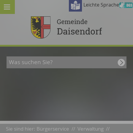
Leichte Sprache
Sie sind hier:
Bürgerservice
//
Verwaltung
//