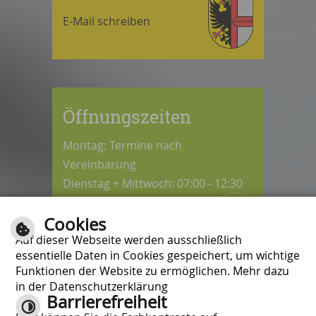
E-Mail schreiben
Öffnungszeiten
Montag: Termine nach
Vereinbarung
Dienstag + Mittwoch: 07:00 - 12:30
Uhr
Cookies
Donnerstag: 08:30 - 12:30 / 14:00 -
Auf dieser Webseite werden ausschließlich
18:00 Uhr
essentielle Daten in Cookies gespeichert, um wichtige
Freitag: 07:00 - 12:00 Uhr
Funktionen der Website zu ermöglichen. Mehr dazu
in der Datenschutzerklärung
Barrierefreiheit
Kontrast