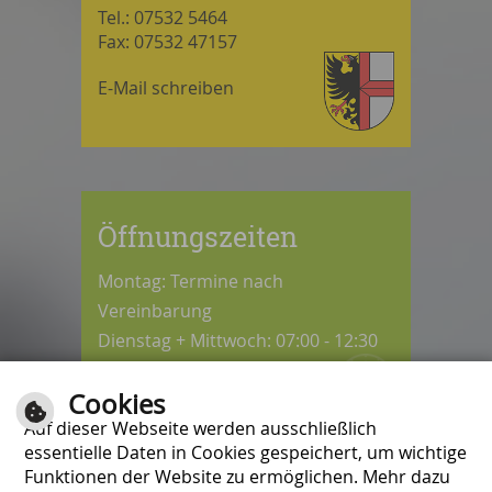
Tel.: 07532 5464
Fax: 07532 47157
E-Mail schreiben
Öffnungszeiten
Montag: Termine nach
Vereinbarung
Dienstag + Mittwoch: 07:00 - 12:30
Uhr
Cookies
Donnerstag: 08:30 - 12:30 / 14:00 -
Auf dieser Webseite werden ausschließlich
18:00 Uhr
essentielle Daten in Cookies gespeichert, um wichtige
Freitag: 07:00 - 12:00 Uhr
Funktionen der Website zu ermöglichen. Mehr dazu