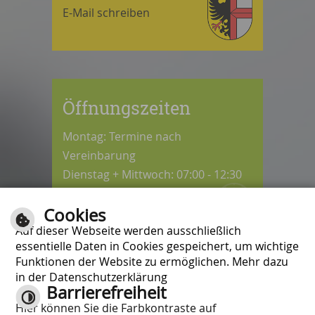
E-Mail schreiben
Öffnungszeiten
Montag: Termine nach
Vereinbarung
Dienstag + Mittwoch: 07:00 - 12:30
Uhr
Cookies
Donnerstag: 08:30 - 12:30 / 14:00 -
Auf dieser Webseite werden ausschließlich
18:00 Uhr
essentielle Daten in Cookies gespeichert, um wichtige
Freitag: 07:00 - 12:00 Uhr
Funktionen der Website zu ermöglichen. Mehr dazu
in der Datenschutzerklärung
Barrierefreiheit
Kontrast
Hier können Sie die Farbkontraste auf