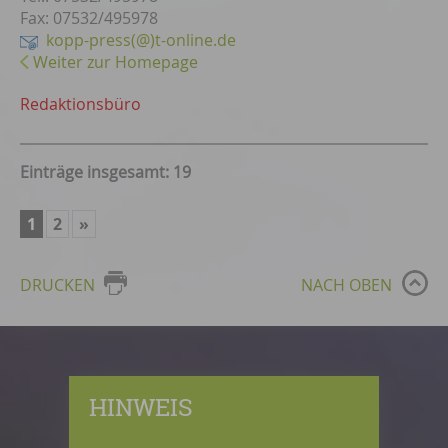
Fax: 07532/495978
kopp-press(@)t-online.de
Weiter zur Homepage
Redaktionsbüro
Einträge insgesamt: 19
1
2
»
DRUCKEN
NACH OBEN
HINWEIS