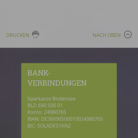
DRUCKEN
NACH OBEN
BANK-
VERBINDUNGEN
Sparkasse Bodensee
BLZ: 690 500 01
Konto: 24980765
IBAN: DE36690500010024980765
BIC: SOLADES1KNZ