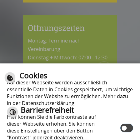
Öffnungszeiten
Montag: Termine nach
Vereinbarung
Dienstag + Mittwoch: 07:00 - 12:30
Uhr
Cookies
Donnerstag: 08:30 - 12:30 / 14:00 -
Auf dieser Webseite werden ausschließlich
18:00 Uhr
essentielle Daten in Cookies gespeichert, um wichtige
Freitag: 07:00 - 12:00 Uhr
Funktionen der Website zu ermöglichen. Mehr dazu
in der Datenschutzerklärung
Barrierefreiheit
Kontrast
Hier können Sie die Farbkontraste auf
Inhalt
|
Impressum
|
Hilfe
|
dieser Webseite erhöhen. Sie können
Datenschutzschutzerklärung
|
diese Einstellungen über den Button
Barrierefreiheit
"Kontrast" jederzeit deaktivieren.