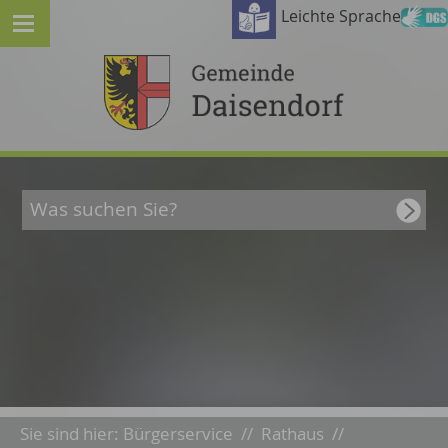
Leichte Sprache
Sie sind hier:
Bürgerservice
//
Rathaus
//