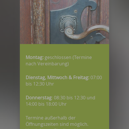
Montag:
geschlossen (Termine
nach Vereinbarung)
Dienstag, Mittwoch & Freitag:
07:00
bis 12:30 Uhr
Donnerstag
: 08:30 bis 12:30 und
14:00 bis 18:00 Uhr
Termine außerhalb der
Öffnungszeiten sind möglich.