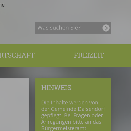
he
RTSCHAFT
FREIZEIT
HINWEIS
Die Inhalte werden von
der Gemeinde Daisendorf
gepflegt. Bei Fragen oder
Anregungen bitte an das
Bürgermeisteramt