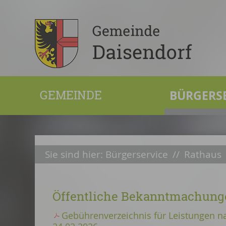
GEMEINDE
BÜRGERS
Sie sind hier:
Bürgerservice
//
Rathaus
Öffentliche Bekanntmachung
Gebührenverzeichnis für Leistungen 