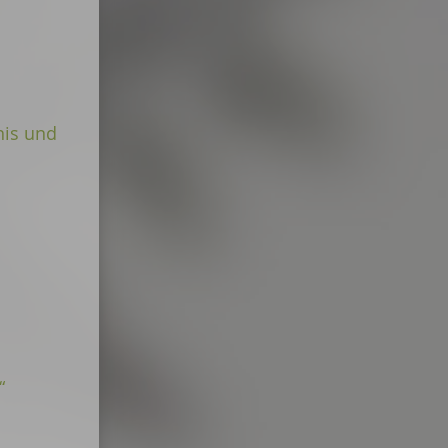
nis und
“