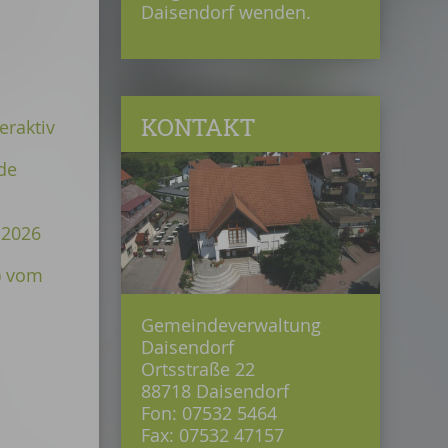
Daisendorf wenden.
KONTAKT
eraktiv
de
.2026
) vom
Gemeindeverwaltung
Daisendorf
Ortsstraße 22
88718 Daisendorf
Fon: 07532 5464
Fax: 07532 47157