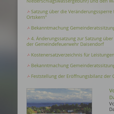
Niederschlagswassergebühr) und den Wa
Satzung über die Veränderungssperre 
Ortskern"
Bekanntmachung Gemeinderatssitzung
4. Änderungssatzung zur Satzung über
der Gemeindefeuerwehr Daisendorf
Kostenersatzverzeichnis für Leistunge
Bekanntmachung Gemeinderatssitzung
Feststellung der Eröffnungsbilanz de
V
D
Vo
Da