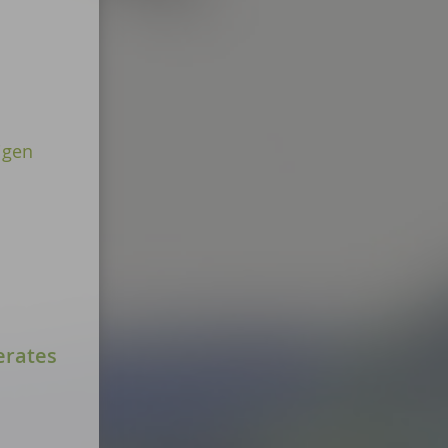
igen
erates