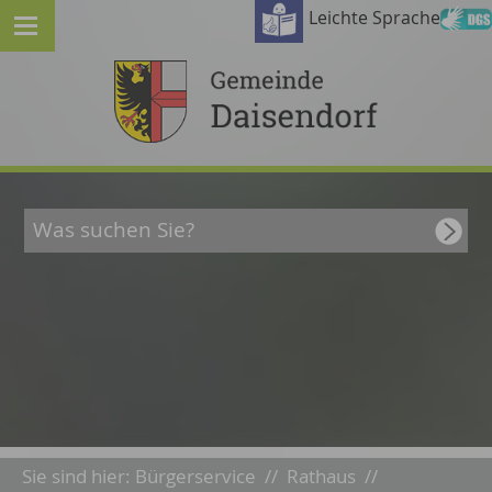
Leichte Sprache
Sie sind hier:
Bürgerservice
//
Rathaus
//