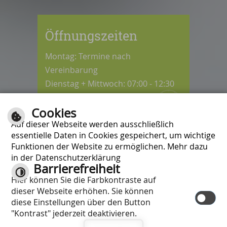
Öffnungszeiten
Montag: Termine nach
Vereinbarung
Dienstag + Mittwoch: 07:00 - 12:30
Uhr
Cookies
Donnerstag: 08:30 - 12:30 / 14:00 -
Auf dieser Webseite werden ausschließlich
18:00 Uhr
essentielle Daten in Cookies gespeichert, um wichtige
Freitag: 07:00 - 12:00 Uhr
Funktionen der Website zu ermöglichen. Mehr dazu
in der Datenschutzerklärung
Barrierefreiheit
Kontrast
Hier können Sie die Farbkontraste auf
Inhalt
|
Impressum
|
Hilfe
|
dieser Webseite erhöhen. Sie können
Datenschutzschutzerklärung
|
diese Einstellungen über den Button
Barrierefreiheit
"Kontrast" jederzeit deaktivieren.