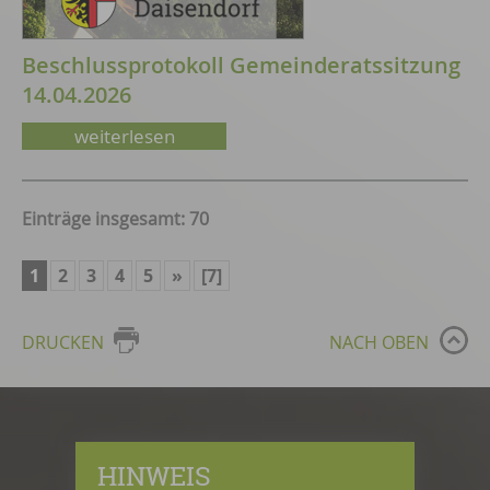
Beschlussprotokoll Gemeinderatssitzung
14.04.2026
weiterlesen
Einträge insgesamt: 70
1
2
3
4
5
»
[7]
DRUCKEN
NACH OBEN
HINWEIS