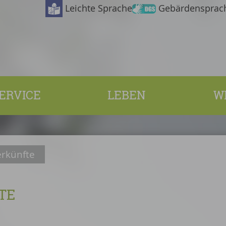
Leichte Sprache
Gebärdensprac
ERVICE
LEBEN
W
rkünfte
TE