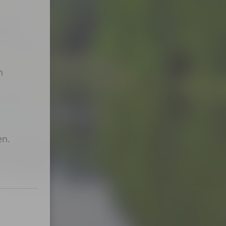
n
en.