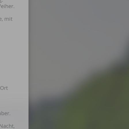
eiher.
, mit
 Ort
mber.
Nacht,