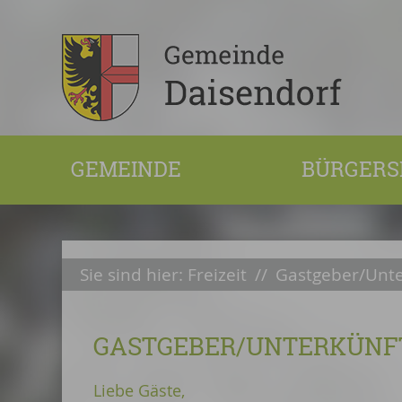
GEMEINDE
BÜRGERS
Sie sind hier:
Freizeit
//
Gastgeber/Unte
GASTGEBER/UNTERKÜNF
Liebe Gäste,