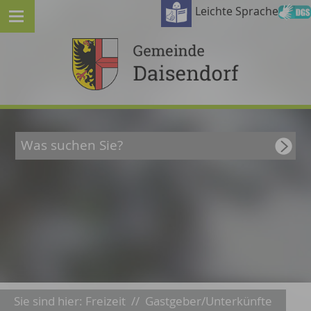
Leichte Sprache
Sie sind hier:
Freizeit
//
Gastgeber/Unterkünfte