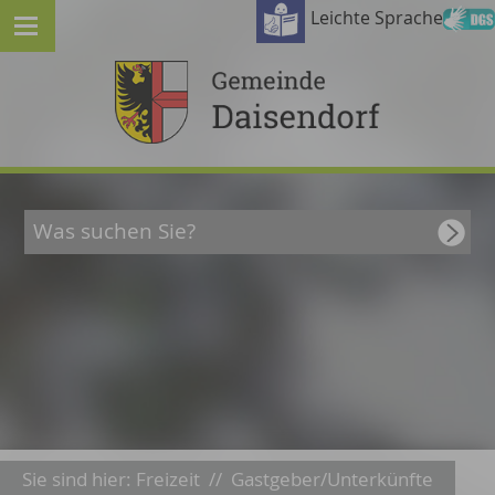
Leichte Sprache
Sie sind hier:
Freizeit
//
Gastgeber/Unterkünfte