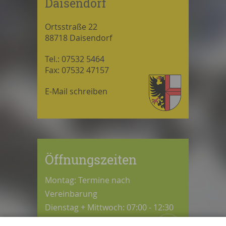
Daisendorf
Ortsstraße 22
88718 Daisendorf
Tel.: 07532 5464
Fax: 07532 47157
E-Mail schreiben
Öffnungszeiten
Montag: Termine nach
Vereinbarung
Dienstag + Mittwoch: 07:00 - 12:30
Uhr