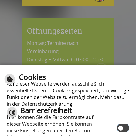
Öffnungszeiten
Montag: Termine nach
Vereinbarung
Dienstag + Mittwoch: 07:00 - 12:30
Uhr
Cookies
Donnerstag: 08:30 - 12:30 / 14:00 -
Auf dieser Webseite werden ausschließlich
18:00 Uhr
essentielle Daten in Cookies gespeichert, um wichtige
Freitag: 07:00 - 12:00 Uhr
Funktionen der Website zu ermöglichen. Mehr dazu
in der Datenschutzerklärung
Barrierefreiheit
Kontrast
Hier können Sie die Farbkontraste auf
Inhalt
|
Impressum
|
Hilfe
|
dieser Webseite erhöhen. Sie können
Datenschutzschutzerklärung
|
diese Einstellungen über den Button
Barrierefreiheit