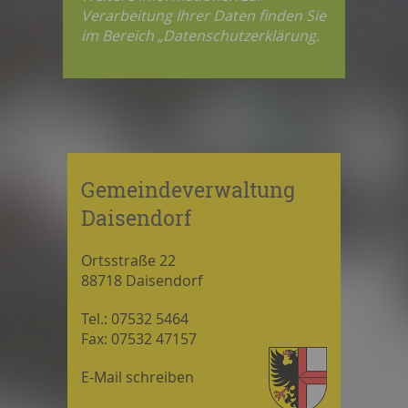
Verarbeitung Ihrer Daten finden Sie
im Bereich „Datenschutzerklärung.
Gemeindeverwaltung
Daisendorf
Ortsstraße 22
88718 Daisendorf
Tel.: 07532 5464
Fax: 07532 47157
E-Mail schreiben