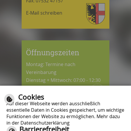
Fax: 07532 47157
E-Mail schreiben
Öffnungszeiten
Montag: Termine nach
Vereinbarung
Dienstag + Mittwoch: 07:00 - 12:30
Uhr
Cookies
Donnerstag: 08:30 - 12:30 / 14:00 -
Auf dieser Webseite werden ausschließlich
18:00 Uhr
essentielle Daten in Cookies gespeichert, um wichtige
Freitag: 07:00 - 12:00 Uhr
Funktionen der Website zu ermöglichen. Mehr dazu
in der Datenschutzerklärung
Barrierefreiheit
Kontrast