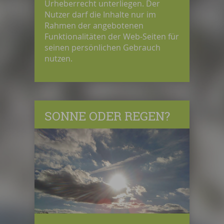
Urheberrecht unterliegen. Der
Nutzer darf die Inhalte nur im
Rahmen der angebotenen
Funktionalitäten der Web-Seiten für
seinen persönlichen Gebrauch
nutzen.
SONNE ODER REGEN?