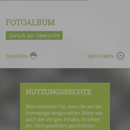
FOTOALBUM
Zurück zur Übersicht
DRUCKEN
NACH OBEN
NUTZUNGSRECHTE
Bitte beachten Sie, dass die auf der
Homepage dargestellten Bilder wie
auch die übrigen Inhalte, Grafiken
etc. dem gesetzlich geschützten