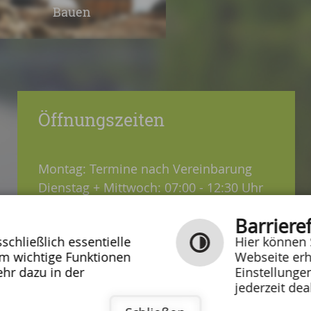
Bauen
Öffnungszeiten
Montag: Termine nach Vereinbarung
Dienstag + Mittwoch: 07:00 - 12:30 Uhr
Donnerstag: 08:30 - 12:30 / 14:00 - 18:00
Barrieref
Uhr
chließlich essentielle
Hier können 
Freitag: 07:00 - 12:00 Uhr
um wichtige Funktionen
Webseite erh
hr dazu in der
Einstellunge
jederzeit dea