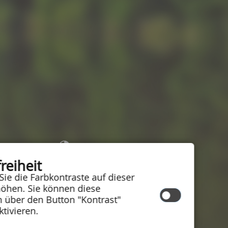
Kontrast
reiheit
Schriftgröße:
Sie die Farbkontraste auf dieser
Inhalt
|
Impressum
|
Hilfe
|
öhen. Sie können diese
Datenschutzschutzerklärung
|
n über den Button "Kontrast"
Barrierefreiheit
ktivieren.