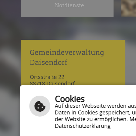
Notdienste
Fußzeile
Gemeindeverwaltung
Daisendorf
Ortsstraße 22
88718 Daisendorf
Tel.: 07532 5464
Cookies
Fax: 07532 47157
Auf dieser Webseite werden auss
Daten in Cookies gespeichert, 
E-Mail schreiben
der Website zu ermöglichen. Me
Datenschutzerklärung