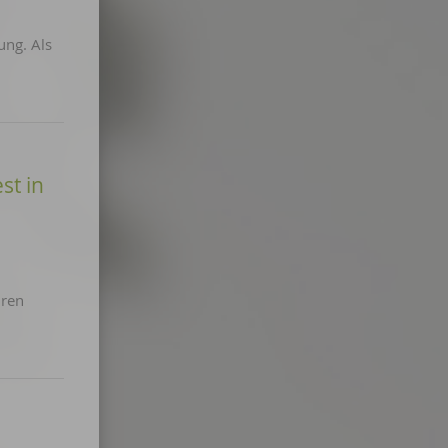
ung. Als
st in
hren