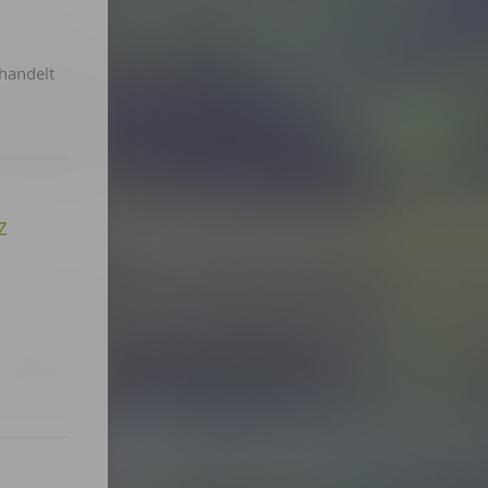
 handelt
z