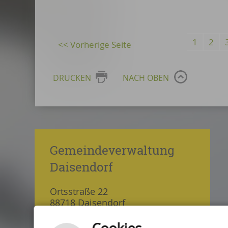
1
2
DRUCKEN
NACH OBEN
Gemeindeverwaltung
Daisendorf
Ortsstraße 22
88718 Daisendorf
Tel.: 07532 5464