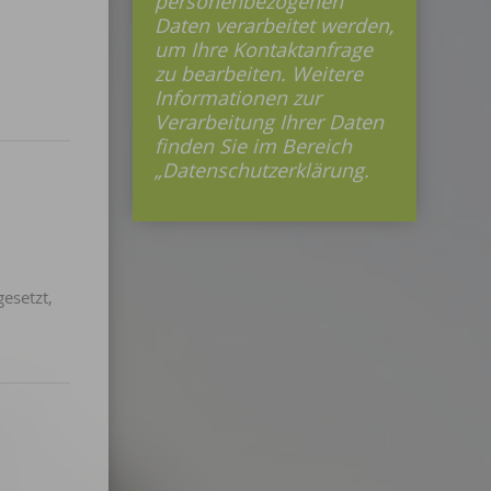
personenbezogenen
Daten verarbeitet werden,
um Ihre Kontaktanfrage
zu bearbeiten. Weitere
Informationen zur
Verarbeitung Ihrer Daten
finden Sie im Bereich
„Datenschutzerklärung.
esetzt,