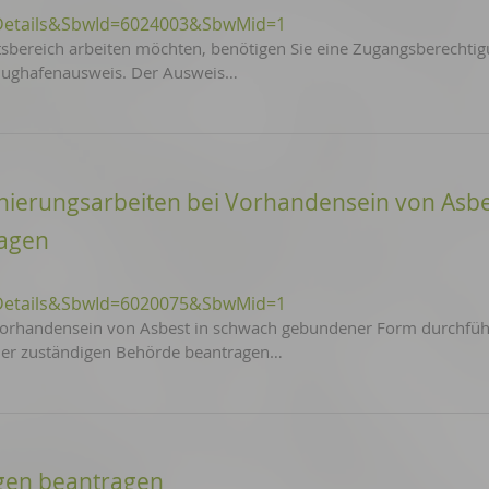
Details&SbwId=6024003&SbwMid=1
sbereich arbeiten möchten, benötigen Sie eine Zugangsberechtig
 Flughafenausweis. Der Ausweis…
nierungsarbeiten bei Vorhandensein von Asbe
agen
Details&SbwId=6020075&SbwMid=1
Vorhandensein von Asbest in schwach gebundener Form durchfü
i der zuständigen Behörde beantragen…
ngen beantragen