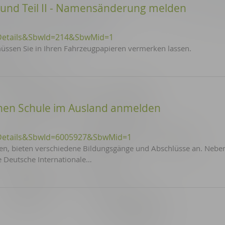
I und Teil II - Namensänderung melden
Details&SbwId=214&SbwMid=1
sen Sie in Ihren Fahrzeugpapieren vermerken lassen.
hen Schule im Ausland anmelden
Details&SbwId=6005927&SbwMid=1
ulen, bieten verschiedene Bildungsgänge und Abschlüsse an. Neb
e Deutsche Internationale…