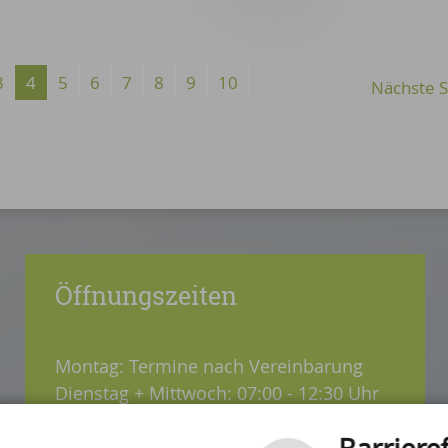
3
4
5
6
7
8
9
10
Öffnungszeiten
Montag: Termine nach Vereinbarung
Dienstag + Mittwoch: 07:00 - 12:30 Uhr
Donnerstag: 08:30 - 12:30 / 14:00 - 18:00
Uhr