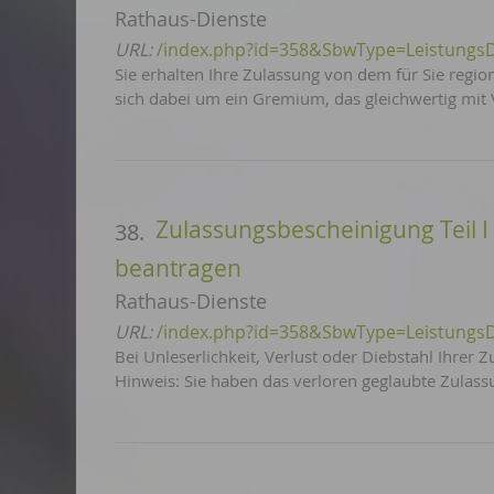
Rathaus-Dienste
URL:
/index.php?id=358&SbwType=Leistungs
Sie erhalten Ihre Zulassung von dem für Sie regio
sich dabei um ein Gremium, das gleichwertig mit 
Zulassungsbescheinigung Teil I o
38.
beantragen
Rathaus-Dienste
URL:
/index.php?id=358&SbwType=Leistungs
Bei Unleserlichkeit, Verlust oder Diebstahl Ihrer
Hinweis: Sie haben das verloren geglaubte Zula