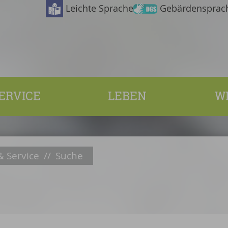
Leichte Sprache
Gebärdensprac
ERVICE
LEBEN
W
 Service
//
Suche