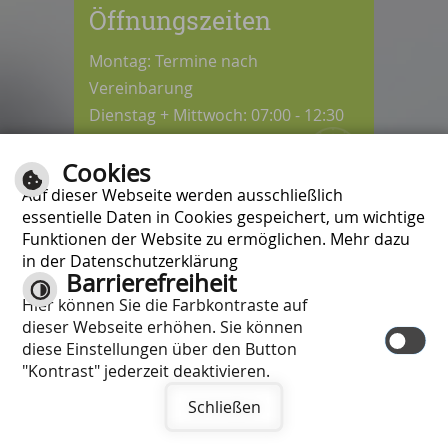
Öffnungszeiten
Montag: Termine nach
Vereinbarung
Dienstag + Mittwoch: 07:00 - 12:30
Uhr
Cookies
Donnerstag: 08:30 - 12:30 / 14:00 -
Auf dieser Webseite werden ausschließlich
18:00 Uhr
essentielle Daten in Cookies gespeichert, um wichtige
Freitag: 07:00 - 12:00 Uhr
Funktionen der Website zu ermöglichen. Mehr dazu
in der Datenschutzerklärung
Barrierefreiheit
Kontrast
Hier können Sie die Farbkontraste auf
Inhalt
|
Impressum
|
Hilfe
|
dieser Webseite erhöhen. Sie können
Datenschutzschutzerklärung
|
diese Einstellungen über den Button
Barrierefreiheit
"Kontrast" jederzeit deaktivieren.
Schließen