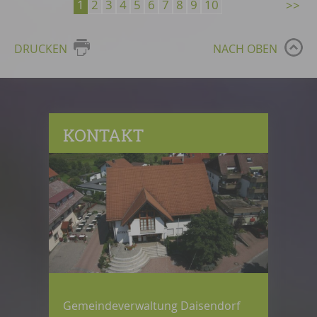
1
2
3
4
5
6
7
8
9
10
DRUCKEN
NACH OBEN
KONTAKT
Gemeindeverwaltung Daisendorf