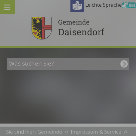
Leichte Sprache
Sie sind hier:
Gemeinde
//
Impressum & Service
//