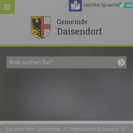
Leichte Sprache
Sie sind hier:
Gemeinde
//
Impressum & Service
//