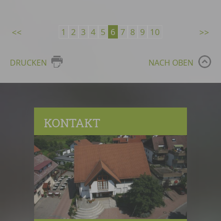
1
2
3
4
5
6
7
8
9
10
DRUCKEN
NACH OBEN
KONTAKT