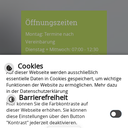
Öffnungszeiten
Montag: Termine nach
Vereinbarung
Dienstag + Mittwoch: 07:00 - 12:30
Uhr
Cookies
Donnerstag: 08:30 - 12:30 / 14:00 -
Auf dieser Webseite werden ausschließlich
18:00 Uhr
essentielle Daten in Cookies gespeichert, um wichtige
Freitag: 07:00 - 12:00 Uhr
Funktionen der Website zu ermöglichen. Mehr dazu
in der Datenschutzerklärung
Barrierefreiheit
Kontrast
Hier können Sie die Farbkontraste auf
Inhalt
|
Impressum
|
Hilfe
|
dieser Webseite erhöhen. Sie können
Datenschutzschutzerklärung
|
diese Einstellungen über den Button
Barrierefreiheit
"Kontrast" jederzeit deaktivieren.