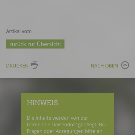
Artikel vom
zurück zur Übersicht
DRUCKEN
NACH OBEN
HINWEIS
Die Inhalte werden von der
Gemeinde Daisendorf gepflegt. Bei
Fragen oder Anregungen bitte an