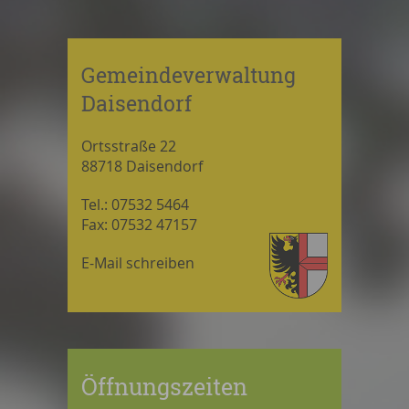
Gemeindeverwaltung
Daisendorf
Ortsstraße 22
88718 Daisendorf
Tel.: 07532 5464
Fax: 07532 47157
E-Mail schreiben
Öffnungszeiten