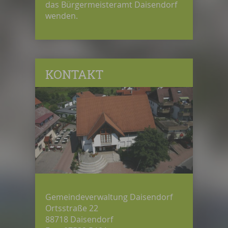
das Bürgermeisteramt Daisendorf
wenden.
KONTAKT
Gemeindeverwaltung Daisendorf
Ortsstraße 22
88718 Daisendorf