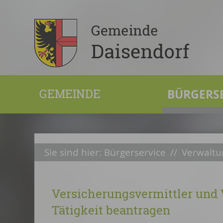
GEMEINDE
BÜRGERS
Sie sind hier:
Bürgerservice
//
Verwaltu
Versicherungsvermittler und V
Tätigkeit beantragen