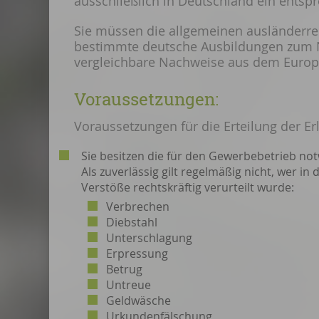
ausschließlich in Deutschland ein ents
Sie mü
ssen die allgemeinen ausländerr
bestimmte deutsche Ausbildungen zum N
vergleichbare Nachweise aus dem Europä
Voraussetzungen:
Voraussetzungen für die Erteilung der Er
Sie besitzen die für den Gewerbebetrieb not
Als zuverlässig gilt regelmäßig nicht, wer in
Verstöße rechtskräftig verurteilt wurde:
Verbrechen
Diebstahl
Unterschlagung
Erpressung
Betrug
Untreue
Geldwäsche
Urkundenfälschung