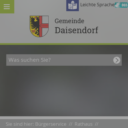
Leichte Sprache
Sie sind hier:
Bürgerservice
//
Rathaus
//