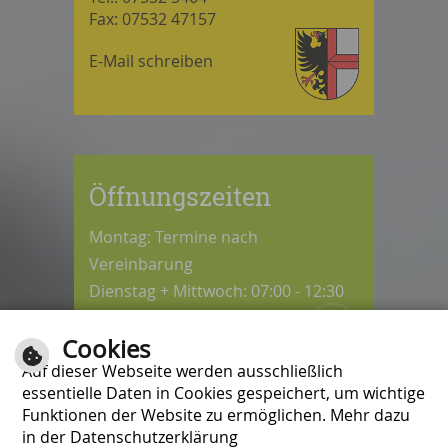
Fax: 07532 47157
E-Mail schreiben
Öffnungszeiten
Montag: Termine nach
Vereinbarung
Dienstag + Mittwoch: 07:00 - 12:30
Uhr
Cookies
Donnerstag: 08:30 - 12:30 / 14:00 -
Auf dieser Webseite werden ausschließlich
18:00 Uhr
essentielle Daten in Cookies gespeichert, um wichtige
Freitag: 07:00 - 12:00 Uhr
Funktionen der Website zu ermöglichen. Mehr dazu
in der Datenschutzerklärung