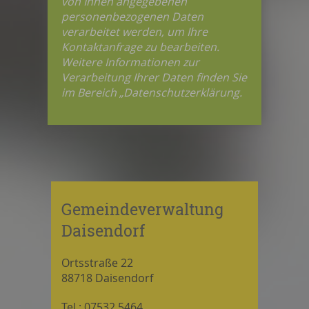
von Ihnen angegebenen
personenbezogenen Daten
verarbeitet werden, um Ihre
Kontaktanfrage zu bearbeiten.
Weitere Informationen zur
Verarbeitung Ihrer Daten finden Sie
im Bereich „Datenschutzerklärung.
Gemeindeverwaltung
Daisendorf
Ortsstraße 22
88718 Daisendorf
Tel.: 07532 5464