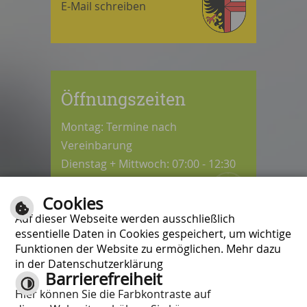
E-Mail schreiben
Öffnungszeiten
Montag: Termine nach
Vereinbarung
Dienstag + Mittwoch: 07:00 - 12:30
Uhr
Cookies
Donnerstag: 08:30 - 12:30 / 14:00 -
Auf dieser Webseite werden ausschließlich
18:00 Uhr
essentielle Daten in Cookies gespeichert, um wichtige
Freitag: 07:00 - 12:00 Uhr
Funktionen der Website zu ermöglichen. Mehr dazu
in der Datenschutzerklärung
Barrierefreiheit
Kontrast
Hier können Sie die Farbkontraste auf
Inhalt
|
Impressum
|
Hilfe
|