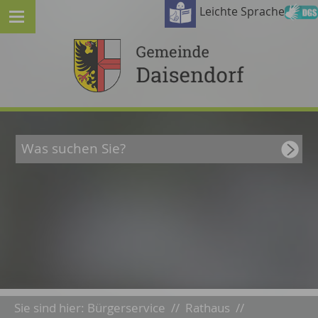
Leichte Sprache
Sie sind hier:
Bürgerservice
//
Rathaus
//