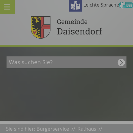
Leichte Sprache
Sie sind hier:
Bürgerservice
//
Rathaus
//