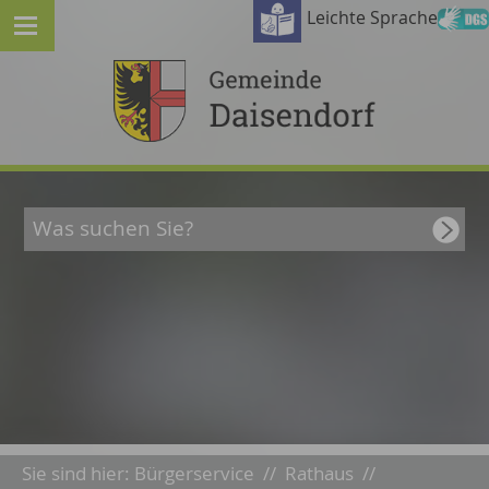
Leichte Sprache
Sie sind hier:
Bürgerservice
//
Rathaus
//