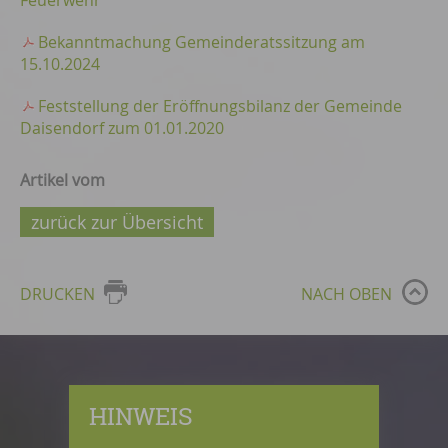
Feuerwehr
Bekanntmachung Gemeinderatssitzung am
15.10.2024
Feststellung der Eröffnungsbilanz der Gemeinde
Daisendorf zum 01.01.2020
Artikel vom
zurück zur Übersicht
DRUCKEN
NACH OBEN
HINWEIS