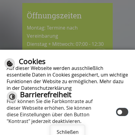
Öffnungszeiten
Montag: Termine nach
Vereinbarung
Dienstag + Mittwoch: 07:00 - 12:30
Uhr
Cookies
Donnerstag: 08:30 - 12:30 / 14:00 -
Auf dieser Webseite werden ausschließlich
18:00 Uhr
essentielle Daten in Cookies gespeichert, um wichtige
Freitag: 07:00 - 12:00 Uhr
Funktionen der Website zu ermöglichen. Mehr dazu
in der Datenschutzerklärung
Barrierefreiheit
Kontrast
Hier können Sie die Farbkontraste auf
Inhalt
|
Impressum
|
Hilfe
|
dieser Webseite erhöhen. Sie können
Datenschutzschutzerklärung
|
diese Einstellungen über den Button
Barrierefreiheit
"Kontrast" jederzeit deaktivieren.
Schließen