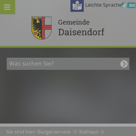
Leichte Sprache
Sie sind hier:
Bürgerservice
//
Rathaus
//