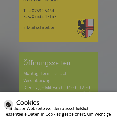
Tel.: 07532 5464
Fax: 07532 47157
E-Mail schreiben
Öffnungszeiten
Montag: Termine nach
Vereinbarung
Dienstag + Mittwoch: 07:00 - 12:30
Uhr
Cookies
Donnerstag: 08:30 - 12:30 / 14:00 -
Auf dieser Webseite werden ausschließlich
18:00 Uhr
essentielle Daten in Cookies gespeichert, um wichtige
Freitag: 07:00 - 12:00 Uhr