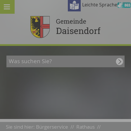
Leichte Sprache
Sie sind hier:
Bürgerservice
//
Rathaus
//