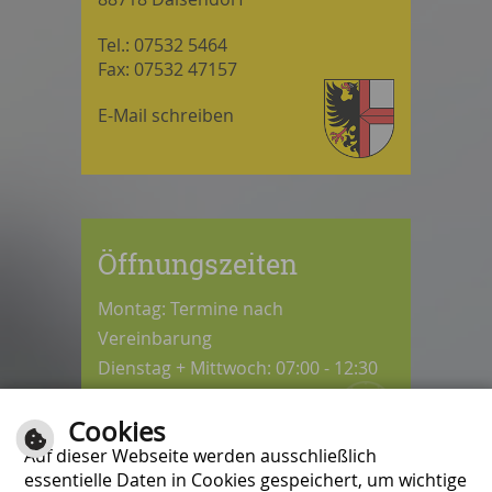
Tel.: 07532 5464
Fax: 07532 47157
E-Mail schreiben
Öffnungszeiten
Montag: Termine nach
Vereinbarung
Dienstag + Mittwoch: 07:00 - 12:30
Uhr
Cookies
Donnerstag: 08:30 - 12:30 / 14:00 -
Auf dieser Webseite werden ausschließlich
18:00 Uhr
essentielle Daten in Cookies gespeichert, um wichtige
Freitag: 07:00 - 12:00 Uhr