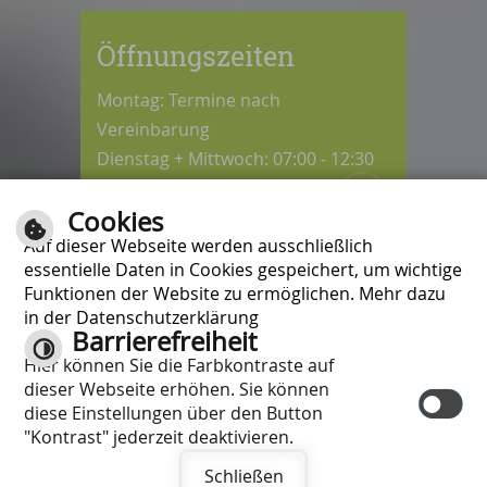
Öffnungszeiten
Montag: Termine nach
Vereinbarung
Dienstag + Mittwoch: 07:00 - 12:30
Uhr
Cookies
Donnerstag: 08:30 - 12:30 / 14:00 -
Auf dieser Webseite werden ausschließlich
18:00 Uhr
essentielle Daten in Cookies gespeichert, um wichtige
Freitag: 07:00 - 12:00 Uhr
Funktionen der Website zu ermöglichen. Mehr dazu
in der Datenschutzerklärung
Barrierefreiheit
Kontrast
Hier können Sie die Farbkontraste auf
Inhalt
|
Impressum
|
Hilfe
|
dieser Webseite erhöhen. Sie können
Datenschutzschutzerklärung
|
diese Einstellungen über den Button
Barrierefreiheit
"Kontrast" jederzeit deaktivieren.
Schließen