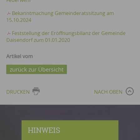
Feuerwehr
Bekanntmachung Gemeinderatssitzung am
15.10.2024
Feststellung der Eröffnungsbilanz der Gemeinde
Daisendorf zum 01.01.2020
Artikel vom
zurück zur Übersicht
DRUCKEN
NACH OBEN
HINWEIS