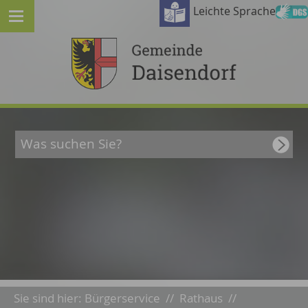
Leichte Sprache
Sie sind hier:
Bürgerservice
//
Rathaus
//