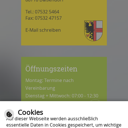
Tel.: 07532 5464
Fax: 07532 47157
E-Mail schreiben
Öffnungszeiten
Montag: Termine nach
Vereinbarung
Dienstag + Mittwoch: 07:00 - 12:30
Uhr
Cookies
Donnerstag: 08:30 - 12:30 / 14:00 -
Auf dieser Webseite werden ausschließlich
18:00 Uhr
essentielle Daten in Cookies gespeichert, um wichtige
Freitag: 07:00 - 12:00 Uhr