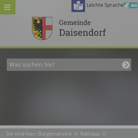
Leichte Sprache
Sie sind hier:
Bürgerservice
//
Rathaus
//