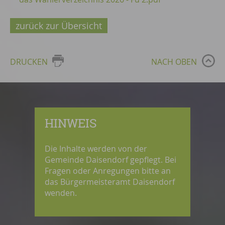
zurück zur Übersicht
DRUCKEN
NACH OBEN
HINWEIS
Die Inhalte werden von der
Gemeinde Daisendorf gepflegt. Bei
Fragen oder Anregungen bitte an
das Bürgermeisteramt Daisendorf
wenden.