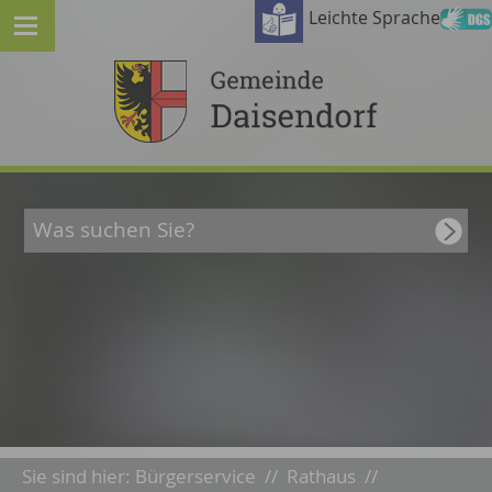
Leichte Sprache
Sie sind hier:
Bürgerservice
//
Rathaus
//