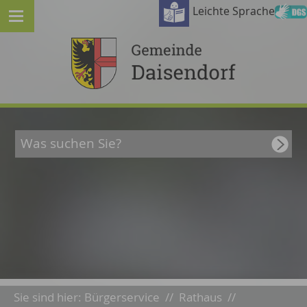
Leichte Sprache
Sie sind hier:
Bürgerservice
//
Rathaus
//