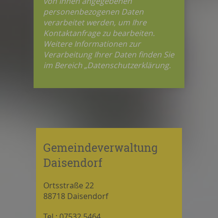
von Ihnen angegebenen
personenbezogenen Daten
verarbeitet werden, um Ihre
Kontaktanfrage zu bearbeiten.
Weitere Informationen zur
Verarbeitung Ihrer Daten finden Sie
im Bereich „Datenschutzerklärung.
Gemeindeverwaltung
Daisendorf
Ortsstraße 22
88718 Daisendorf
Tel.: 07532 5464