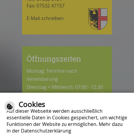
Fax: 07532 47157
E-Mail schreiben
Öffnungszeiten
Montag: Termine nach
Vereinbarung
Dienstag + Mittwoch: 07:00 - 12:30
Uhr
Cookies
Donnerstag: 08:30 - 12:30 / 14:00 -
Auf dieser Webseite werden ausschließlich
18:00 Uhr
essentielle Daten in Cookies gespeichert, um wichtige
Freitag: 07:00 - 12:00 Uhr
Funktionen der Website zu ermöglichen. Mehr dazu
in der Datenschutzerklärung