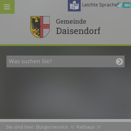
Leichte Sprache
Sie sind hier:
Bürgerservice
//
Rathaus
//