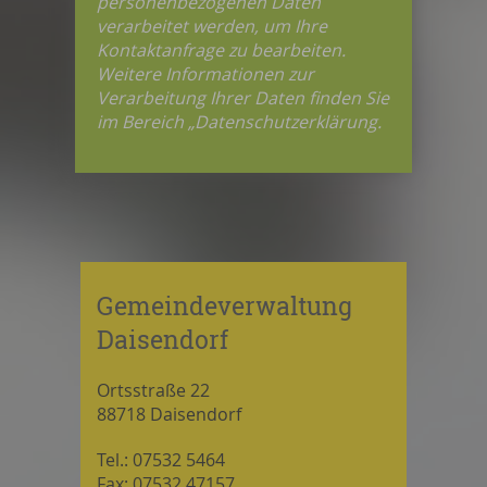
personenbezogenen Daten
verarbeitet werden, um Ihre
Kontaktanfrage zu bearbeiten.
Weitere Informationen zur
Verarbeitung Ihrer Daten finden Sie
im Bereich „Datenschutzerklärung.
Gemeindeverwaltung
Daisendorf
Ortsstraße 22
88718 Daisendorf
Tel.: 07532 5464
Fax: 07532 47157