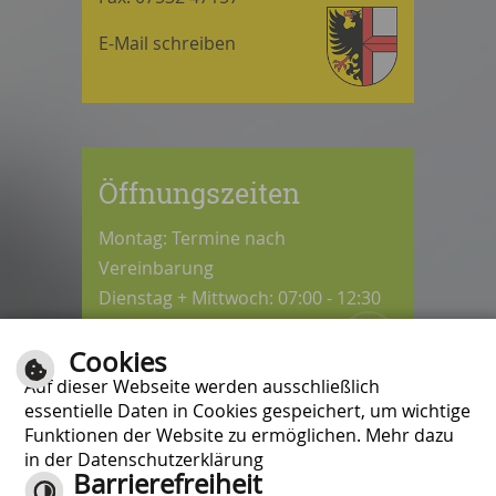
E-Mail schreiben
Öffnungszeiten
Montag: Termine nach
Vereinbarung
Dienstag + Mittwoch: 07:00 - 12:30
Uhr
Cookies
Donnerstag: 08:30 - 12:30 / 14:00 -
Auf dieser Webseite werden ausschließlich
18:00 Uhr
essentielle Daten in Cookies gespeichert, um wichtige
Freitag: 07:00 - 12:00 Uhr
Funktionen der Website zu ermöglichen. Mehr dazu
in der Datenschutzerklärung
Barrierefreiheit
Kontrast