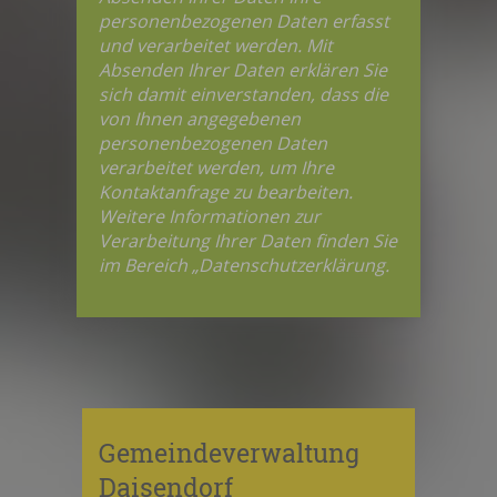
personenbezogenen Daten erfasst
und verarbeitet werden. Mit
Absenden Ihrer Daten erklären Sie
sich damit einverstanden, dass die
von Ihnen angegebenen
personenbezogenen Daten
verarbeitet werden, um Ihre
Kontaktanfrage zu bearbeiten.
Weitere Informationen zur
Verarbeitung Ihrer Daten finden Sie
im Bereich „Datenschutzerklärung.
Gemeindeverwaltung
Daisendorf