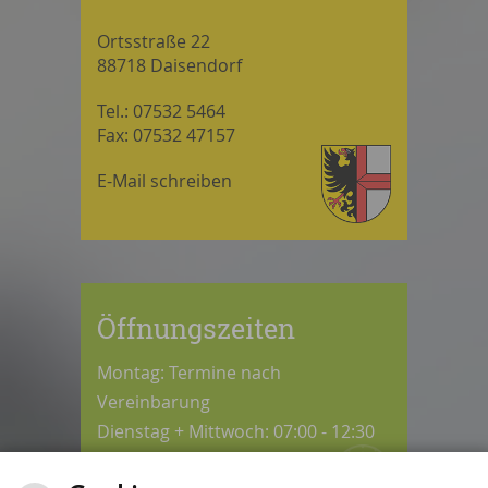
Ortsstraße 22
88718 Daisendorf
Tel.: 07532 5464
Fax: 07532 47157
E-Mail schreiben
Öffnungszeiten
Montag: Termine nach
Vereinbarung
Dienstag + Mittwoch: 07:00 - 12:30
Uhr