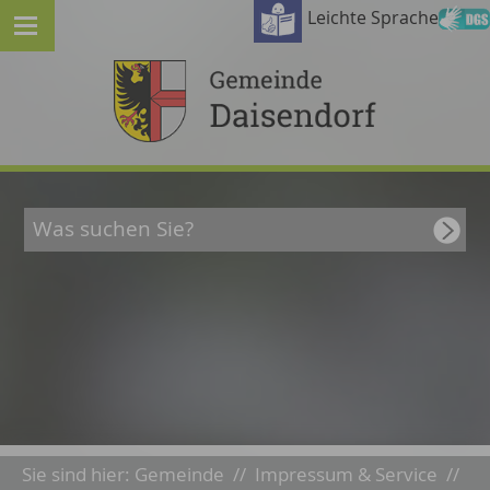
Leichte Sprache
Sie sind hier:
Gemeinde
//
Impressum & Service
//