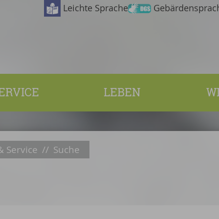
Leichte Sprache
Gebärdensprac
ERVICE
LEBEN
W
 Service
//
Suche