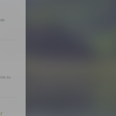
rab
ise zu
r