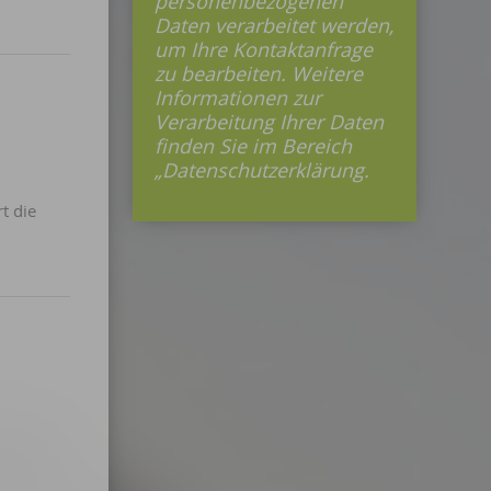
personenbezogenen
Daten verarbeitet werden,
um Ihre Kontaktanfrage
zu bearbeiten. Weitere
Informationen zur
Verarbeitung Ihrer Daten
finden Sie im Bereich
„Datenschutzerklärung.
t die