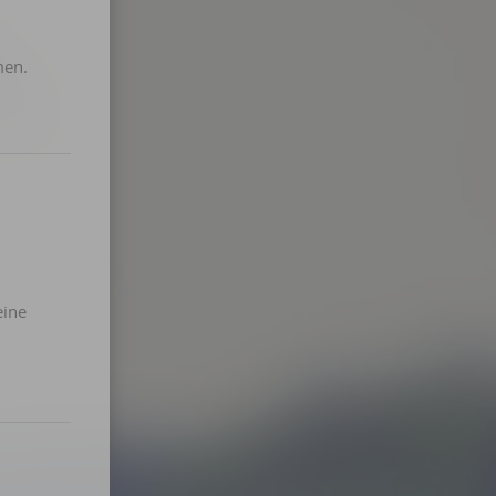
men.
eine