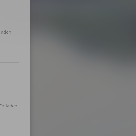
funden
Entladen