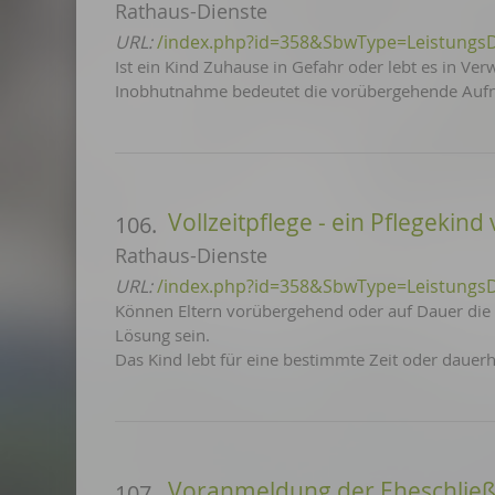
Rathaus-Dienste
URL:
/index.php?id=358&SbwType=Leistungs
Ist ein Kind Zuhause in Gefahr oder lebt es in V
Inobhutnahme bedeutet die vorübergehende Au
Vollzeitpflege - ein Pflegekind
106.
Rathaus-Dienste
URL:
/index.php?id=358&SbwType=Leistungs
Können Eltern vorübergehend oder auf Dauer die V
Lösung sein.
Das Kind lebt für eine be­stimm­te Zeit oder dauerh
Voranmeldung der Eheschlie
107.