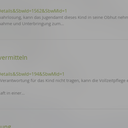
Details&SbwId=1562&SbwMid=1
erwahrlosung, kann das Jugendamt dieses Kind in seine Obhut neh
fnahme und Unterbringung zum…
 vermitteln
Details&SbwId=194&SbwMid=1
erantwortung für das Kind nicht tragen, kann die Vollzeitpflege 
aft in einer…
ßung