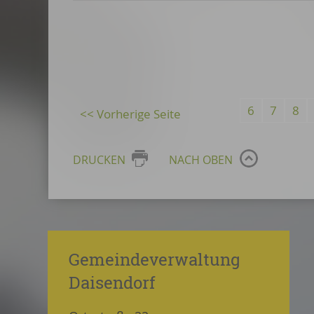
6
7
8
DRUCKEN
NACH OBEN
Gemeindeverwaltung
Daisendorf