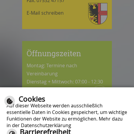
Fax: 07532 47157
E-Mail schreiben
Öffnungszeiten
Montag: Termine nach
Vereinbarung
Dienstag + Mittwoch: 07:00 - 12:30
Uhr
Cookies
Donnerstag: 08:30 - 12:30 / 14:00 -
Auf dieser Webseite werden ausschließlich
18:00 Uhr
essentielle Daten in Cookies gespeichert, um wichtige
Freitag: 07:00 - 12:00 Uhr
Funktionen der Website zu ermöglichen. Mehr dazu
in der Datenschutzerklärung
Barrierefreiheit
Kontrast