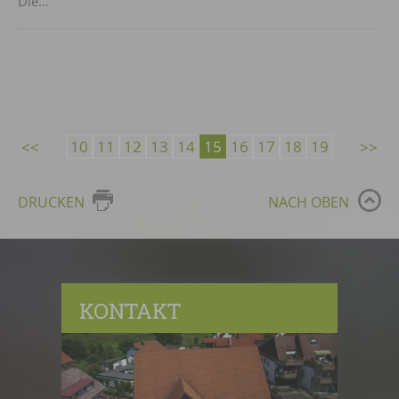
Die…
10
11
12
13
14
15
16
17
18
19
DRUCKEN
NACH OBEN
KONTAKT