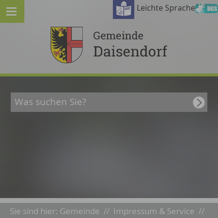
Leichte Sprache
Sie sind hier:
Gemeinde
//
Impressum & Service
//